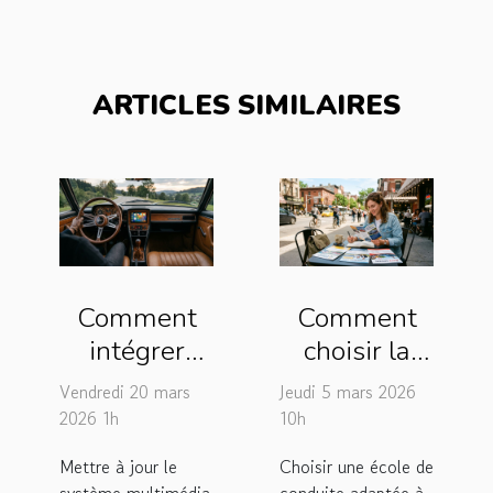
ARTICLES SIMILAIRES
Comment
Comment
intégrer
choisir la
facilement
meilleure
Vendredi 20 mars
Jeudi 5 mars 2026
CarPlay
école de
2026 1h
10h
dans une
conduite
Mettre à jour le
Choisir une école de
Audi
pour vos
système multimédia
conduite adaptée à