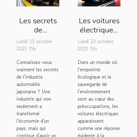
Les secrets
Les voitures
de
électriques,
l'industrie
une menace
Lundi 23 octobre
Lundi 23 octobre
automobile
pour le
2023 15h
2023 15h
japonaise
secteur
Connaissez-vous
Dans un monde où
pétrolier ?
vraiment les secrets
l'empreinte
de l'industrie
écologique et le
automobile
sauvegarde de
japonaise ? Une
l'environnement
industrie qui non
sont au cœur des
seulement a
préoccupations, les
transformé
voitures électriques
l'économie d'un
apparaissent
pays, mais qui
comme une réponse
continue d'avoir un
évidente à la