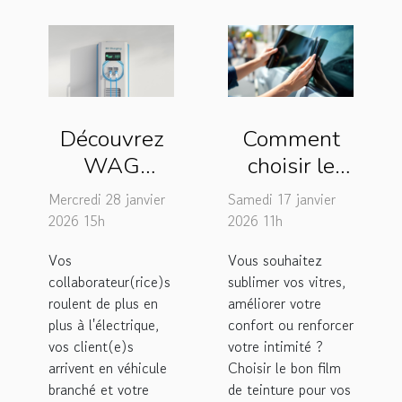
Découvrez
Comment
WAG
choisir le
France,
bon film de
Mercredi 28 janvier
Samedi 17 janvier
l'entreprise
teinture
2026 15h
2026 11h
spécialisée
pour vos
Vos
Vous souhaitez
dans les
vitres ?
collaborateur(rice)s
sublimer vos vitres,
bornes de
roulent de plus en
améliorer votre
recharge au
plus à l'électrique,
confort ou renforcer
vos client(e)s
votre intimité ?
Mans !
arrivent en véhicule
Choisir le bon film
branché et votre
de teinture pour vos