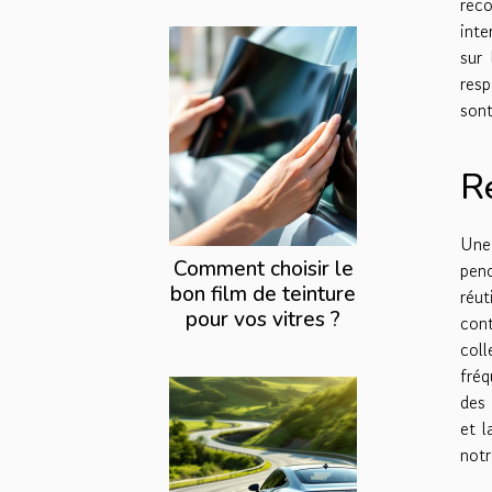
rec
inte
sur
resp
sont
Re
Une 
Comment choisir le
penc
bon film de teinture
réut
pour vos vitres ?
cont
coll
fréq
des 
et l
notr