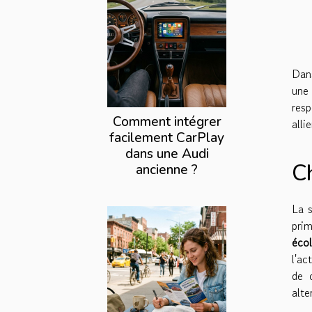
Dans
une
resp
Comment intégrer
alli
facilement CarPlay
dans une Audi
Ch
ancienne ?
La s
pri
éco
l'ac
de c
alte