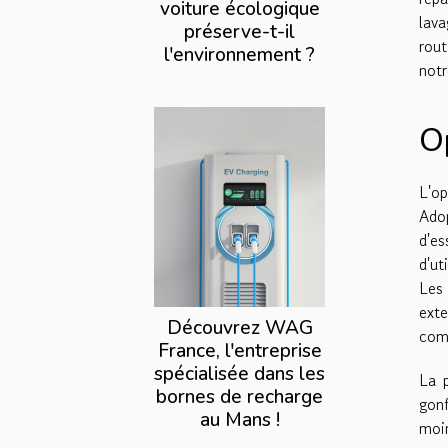
voiture écologique
lav
préserve-t-il
rout
l'environnement ?
notr
O
L'op
Adop
d'es
d'ut
Les
exte
Découvrez WAG
comb
France, l'entreprise
spécialisée dans les
La 
bornes de recharge
gon
au Mans !
moi