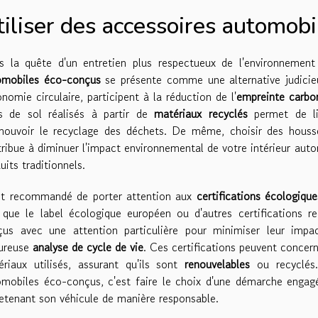
tiliser des accessoires automob
 la quête d'un entretien plus respectueux de l'environnement p
omobiles éco-conçus
se présente comme une alternative judicieu
onomie circulaire, participent à la réduction de l'
empreinte carbo
is de sol réalisés à partir de
matériaux recyclés
permet de lim
mouvoir le recyclage des déchets. De même, choisir des hous
ribue à diminuer l'impact environnemental de votre intérieur auto
uits traditionnels.
est recommandé de porter attention aux
certifications écologique
 que le label écologique européen ou d'autres certifications r
çus avec une attention particulière pour minimiser leur impac
oureuse
analyse de cycle de vie
. Ces certifications peuvent concer
riaux utilisés, assurant qu'ils sont
renouvelables
ou recyclés. 
omobiles éco-conçus, c'est faire le choix d'une démarche enga
etenant son véhicule de manière responsable.