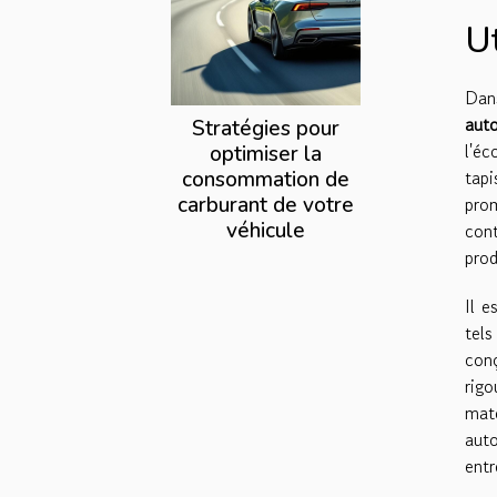
U
Dans
aut
Stratégies pour
l'éc
optimiser la
tap
consommation de
carburant de votre
pro
véhicule
cont
prod
Il 
tels
con
rig
maté
aut
entr