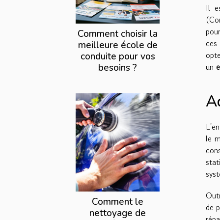
Il 
(Co
pour
Comment choisir la
ces 
meilleure école de
opte
conduite pour vos
un
e
besoins ?
A
L'en
le m
cons
stat
syst
Outr
Comment le
de p
nettoyage de
répa