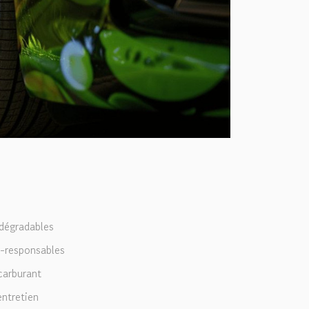
odégradables
o-responsables
carburant
entretien