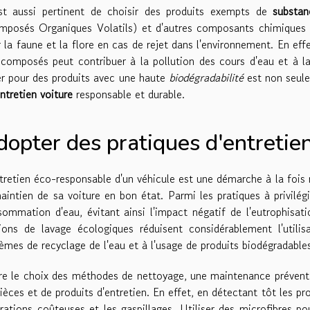
est aussi pertinent de choisir des produits exempts de
substan
mposés Organiques Volatils) et d'autres composants chimiques a
 la faune et la flore en cas de rejet dans l'environnement. En effe
composés peut contribuer à la pollution des cours d'eau et à 
r pour des produits avec une haute
biodégradabilité
est non seule
ntretien voiture
responsable et durable.
dopter des pratiques d'entretie
tretien éco-responsable d'un véhicule est une démarche à la fois
aintien de sa voiture en bon état. Parmi les pratiques à privilég
ommation d'eau, évitant ainsi l'impact négatif de l'eutrophisat
ions de lavage écologiques réduisent considérablement l'utilis
èmes de recyclage de l'eau et à l'usage de produits biodégradable
e le choix des méthodes de nettoyage, une maintenance préventi
ièces et de produits d'entretien. En effet, en détectant tôt les pr
rations coûteuses et les gaspillages. Utiliser des microfibres p