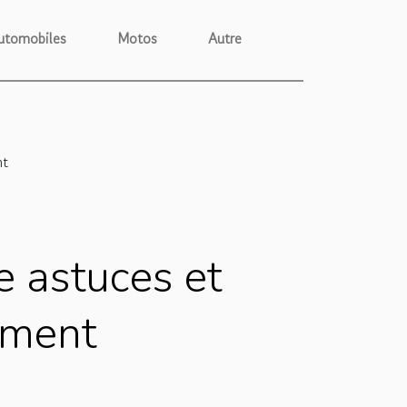
utomobiles
Motos
Autre
nt
e astuces et
ement